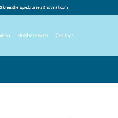
kinesitherapie.brussels@hotmail.com
pieën
Huisbezoeken
Contact